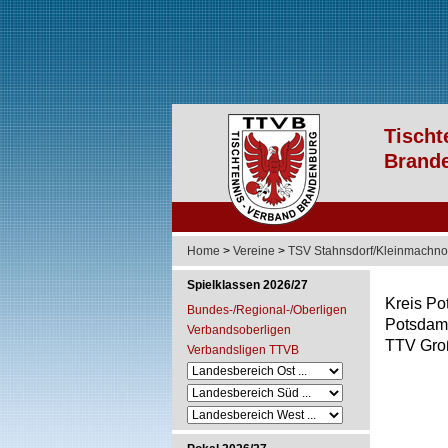
Home
>
Vereine
>
TSV Stahnsdorf/Kleinmachn
Spielklassen 2026/27
Kreis Po
Bundes-/Regional-/Oberligen
Potsdam
Verbandsoberligen
TTV Groß
Verbandsligen TTVB