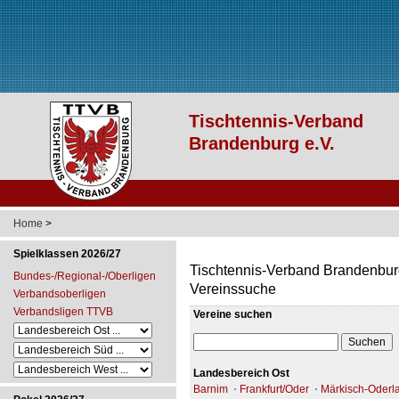
Home
>
Spielklassen 2026/27
Tischtennis-Verband Brandenbur
Bundes-/Regional-/Oberligen
Vereinssuche
Verbandsoberligen
Verbandsligen TTVB
Vereine suchen
Landesbereich Ost
Barnim
Frankfurt/Oder
Märkisch-Oderl