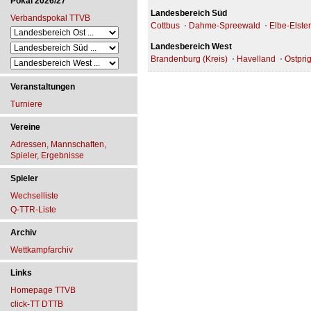
Pokal 2026/27
Landesbereich Süd
Verbandspokal TTVB
Cottbus
Dahme-Spreewald
Elbe-Elster
Landesbereich West
Brandenburg (Kreis)
Havelland
Ostpri
Veranstaltungen
Turniere
Vereine
Adressen, Mannschaften,
Spieler, Ergebnisse
Spieler
Wechselliste
Q-TTR-Liste
Archiv
Wettkampfarchiv
Links
Homepage TTVB
click-TT DTTB