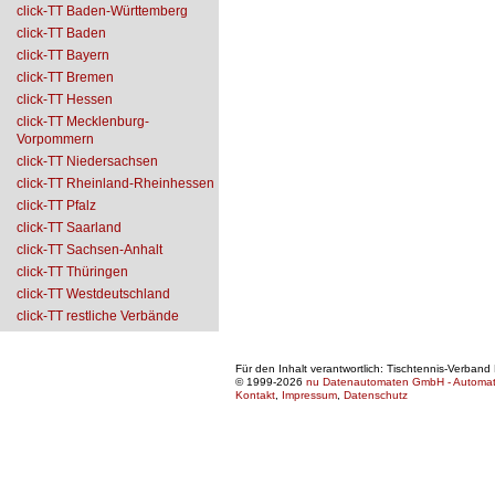
click-TT Baden-Württemberg
click-TT Baden
click-TT Bayern
click-TT Bremen
click-TT Hessen
click-TT Mecklenburg-
Vorpommern
click-TT Niedersachsen
click-TT Rheinland-Rheinhessen
click-TT Pfalz
click-TT Saarland
click-TT Sachsen-Anhalt
click-TT Thüringen
click-TT Westdeutschland
click-TT restliche Verbände
Für den Inhalt verantwortlich: Tischtennis-Verban
© 1999-2026
nu Datenautomaten GmbH - Automatis
Kontakt
,
Impressum
,
Datenschutz