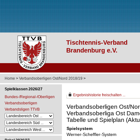
Home
>
Verbandsoberligen Ost/Nord 2018/19
>
Spielklassen 2026/27
Ergebnishistorie freischalten ...
Bundes-/Regional-/Oberligen
Verbandsoberligen
Verbandsoberligen Ost/No
Verbandsligen TTVB
Verbandsoberliga Ost Da
Tabelle und Spielplan (Aktue
Spielsystem
Werner-Scheffler-System