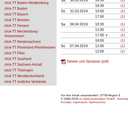
Sa.
30.03.2019
14:30
(1)
click-TT Baden-Württemberg
18:30
(1)
click-TT Baden
So.
31.03.2019
10:00
(1)
click-TT Bayern
17:00
(1)
click-TT Bremen
Sa.
06.04.2019
10:30
(1)
click-TT Hessen
12:00
(1)
click-TT Mecklenburg-
17:00 v
(1)
Vorpommern
18:00
(1)
click-TT Niedersachsen
So.
07.04.2019
12:00
(1)
click-TT Rheinland-Rheinhessen
12:00
(1)
click-TT Pfalz
click-TT Saarland
Tabelle und Spielplan (pdf)
click-TT Sachsen-Anhalt
click-TT Thüringen
click-TT Westdeutschland
click-TT restliche Verbände
Für den Inhalt verantwortlich: DTTB-Region 6
© 1999-2026
nu Datenautomaten GmbH - Automatis
Kontakt
,
Impressum
,
Datenschutz