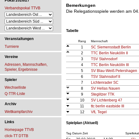
Pokal 2026/27
Bemerkungen
Verbandspokal TTVB
Die Relegationsspiele werden am 04
Tabelle
Veranstaltungen
Rang
Mannschaft
Turniere
1
SC Siemensstadt Berlin
2
TTC Berlin Neukölln II
Vereine
3
TSV Stahnsdorf
Adressen, Mannschaften,
4
TTC Berlin Neukölln III
Spieler, Ergebnisse
5
SV Blau-Weiß Petershagen
6
TSV Stahnsdorf II
Spieler
7
Lichtenrader SC
Wechselliste
8
SV Hellas Nauen
Q-TTR-Liste
9
Steglitzer TTK
10
SV Lichtenberg 47
Archiv
11
ttc berlin eastside III
Wettkampfarchiv
12
VfL Tegel
Links
Spielplan (Aktuell)
Homepage TTVB
Tag Datum Zeit
Spiellokal
click-TT DTTB