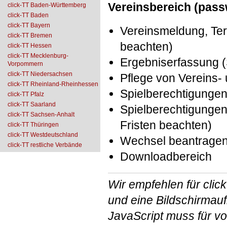
Vereinsbereich (pass
click-TT Baden-Württemberg
click-TT Baden
click-TT Bayern
Vereinsmeldung, Te
click-TT Bremen
beachten)
click-TT Hessen
click-TT Mecklenburg-
Ergebniserfassung (
Vorpommern
click-TT Niedersachsen
Pflege von Vereins- 
click-TT Rheinland-Rheinhessen
Spielberechtigungen
click-TT Pfalz
click-TT Saarland
Spielberechtigungen
click-TT Sachsen-Anhalt
Fristen beachten)
click-TT Thüringen
click-TT Westdeutschland
Wechsel beantragen 
click-TT restliche Verbände
Downloadbereich
Wir empfehlen für cli
und eine Bildschirmau
JavaScript muss für vo