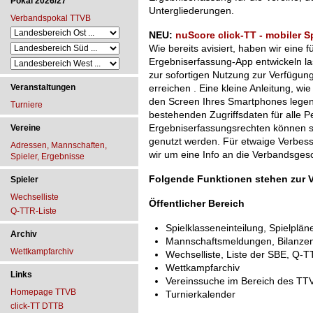
Pokal 2026/27
Untergliederungen.
Verbandspokal TTVB
NEU:
nuScore click-TT - mobiler S
Wie bereits avisiert, haben wir eine 
Ergebniserfassung-App entwickeln las
zur sofortigen Nutzung zur Verfügung
Veranstaltungen
erreichen . Eine kleine Anleitung, wie
den Screen Ihres Smartphones legen
Turniere
bestehenden Zugriffsdaten für alle P
Ergebniserfassungsrechten können se
Vereine
genutzt werden. Für etwaige Verbess
Adressen, Mannschaften,
wir um eine Info an die Verbandsgesc
Spieler, Ergebnisse
Folgende Funktionen stehen zur 
Spieler
Wechselliste
Öffentlicher Bereich
Q-TTR-Liste
Spielklasseneinteilung, Spielplän
Archiv
Mannschaftsmeldungen, Bilanzen 
Wettkampfarchiv
Wechselliste, Liste der SBE, Q-T
Wettkampfarchiv
Links
Vereinssuche im Bereich des TT
Homepage TTVB
Turnierkalender
click-TT DTTB