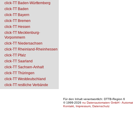
click-TT Baden-Württemberg
click-TT Baden
click-TT Bayern
click-TT Bremen
click-TT Hessen
click-TT Mecklenburg-
Vorpommern
click-TT Niedersachsen
click-TT Rheinland-Rheinhessen
click-TT Pfalz
click-TT Saarland
click-TT Sachsen-Anhalt
click-TT Thüringen
click-TT Westdeutschland
click-TT restliche Verbände
Für den Inhalt verantwortlich: DTTB-Region 6
© 1999-2026
nu Datenautomaten GmbH - Automatis
Kontakt
,
Impressum
,
Datenschutz