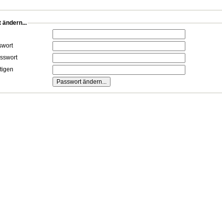
 ändern...
swort
sswort
tigen