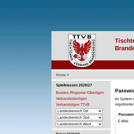
Home
>
Spielklassen 2026/27
Passwor
Bundes-/Regional-/Oberligen
Verbandsoberligen
Im System r
registriert
Verbandsligen TTVB
Passwor
E-Mail