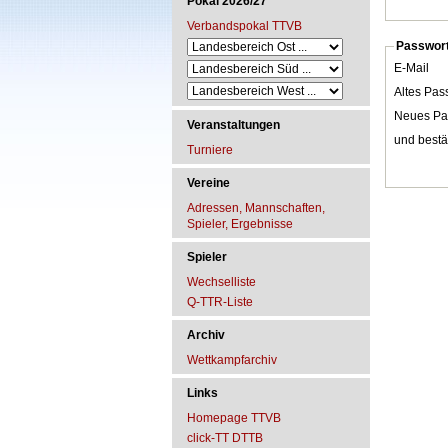
Pokal 2026/27
Verbandspokal TTVB
Passwort
E-Mail
Altes Pas
Neues Pa
Veranstaltungen
und bestä
Turniere
Vereine
Adressen, Mannschaften,
Spieler, Ergebnisse
Spieler
Wechselliste
Q-TTR-Liste
Archiv
Wettkampfarchiv
Links
Homepage TTVB
click-TT DTTB