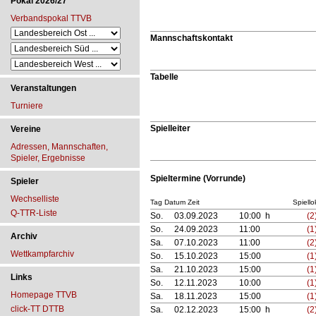
Pokal 2026/27
Verbandspokal TTVB
Mannschaftskontakt
Tabelle
Veranstaltungen
Turniere
Spielleiter
Vereine
Adressen, Mannschaften,
Spieler, Ergebnisse
Spieltermine (Vorrunde)
Spieler
Wechselliste
Tag Datum Zeit
Spiello
Q-TTR-Liste
So.
03.09.2023
10:00 h
(2
So.
24.09.2023
11:00
(1
Archiv
Sa.
07.10.2023
11:00
(2
Wettkampfarchiv
So.
15.10.2023
15:00
(1
Sa.
21.10.2023
15:00
(1
Links
So.
12.11.2023
10:00
(1
Homepage TTVB
Sa.
18.11.2023
15:00
(1
click-TT DTTB
Sa.
02.12.2023
15:00 h
(2