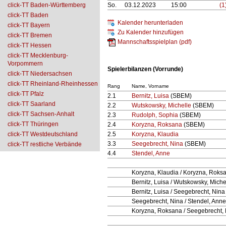
click-TT Baden-Württemberg
So.
03.12.2023
15:00
(1
click-TT Baden
Kalender herunterladen
click-TT Bayern
Zu Kalender hinzufügen
click-TT Bremen
Mannschaftsspielplan (pdf)
click-TT Hessen
click-TT Mecklenburg-
Vorpommern
Spielerbilanzen (Vorrunde)
click-TT Niedersachsen
click-TT Rheinland-Rheinhessen
Rang
Name, Vorname
click-TT Pfalz
2.1
Bernitz, Luisa
(SBEM)
click-TT Saarland
2.2
Wutskowsky, Michelle
(SBEM)
click-TT Sachsen-Anhalt
2.3
Rudolph, Sophia
(SBEM)
click-TT Thüringen
2.4
Koryzna, Roksana
(SBEM)
click-TT Westdeutschland
2.5
Koryzna, Klaudia
3.3
Seegebrecht, Nina
(SBEM)
click-TT restliche Verbände
4.4
Stendel, Anne
Koryzna, Klaudia / Koryzna, Roks
Bernitz, Luisa / Wutskowsky, Miche
Bernitz, Luisa / Seegebrecht, Nina
Seegebrecht, Nina / Stendel, Anne
Koryzna, Roksana / Seegebrecht,