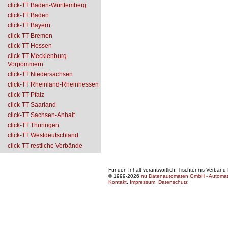
click-TT Baden-Württemberg
click-TT Baden
click-TT Bayern
click-TT Bremen
click-TT Hessen
click-TT Mecklenburg-
Vorpommern
click-TT Niedersachsen
click-TT Rheinland-Rheinhessen
click-TT Pfalz
click-TT Saarland
click-TT Sachsen-Anhalt
click-TT Thüringen
click-TT Westdeutschland
click-TT restliche Verbände
Für den Inhalt verantwortlich: Tischtennis-Verban
© 1999-2026
nu Datenautomaten GmbH - Automatis
Kontakt
,
Impressum
,
Datenschutz