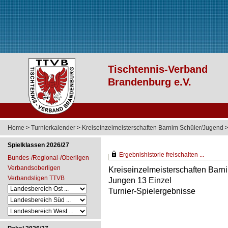
Home
>
Turnierkalender
>
Kreiseinzelmeisterschaften Barnim Schüler/Jugend
Spielklassen 2026/27
Ergebnishistorie freischalten ...
Bundes-/Regional-/Oberligen
Verbandsoberligen
Kreiseinzelmeisterschaften Barn
Verbandsligen TTVB
Jungen 13 Einzel
Turnier-Spielergebnisse